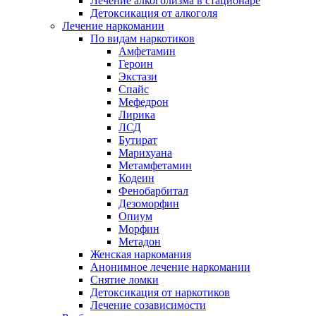
Лечение алкоголизма в стационаре
Детоксикация от алкоголя
Лечение наркомании
По видам наркотиков
Амфетамин
Героин
Экстази
Спайс
Мефедрон
Лирика
ЛСД
Бутират
Марихуана
Метамфетамин
Кодеин
Фенобарбитал
Дезоморфин
Опиум
Морфин
Метадон
Женская наркомания
Анонимное лечение наркомании
Снятие ломки
Детоксикация от наркотиков
Лечение созависимости