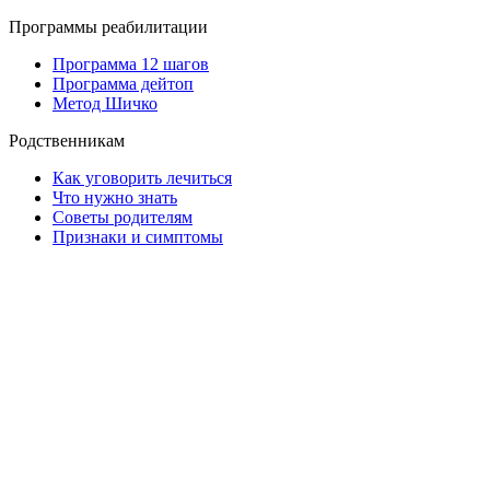
Программы реабилитации
Программа 12 шагов
Программа дейтоп
Метод Шичко
Родственникам
Как уговорить лечиться
Что нужно знать
Советы родителям
Признаки и симптомы
ООО «Клиника Ценность жизни»
ОГРН – 1247600006576
Адрес клиники:
150067, Россия, г. Ярославль, ул. Сахарова, зд. 12
Адрес ребцентра:
г. Ярославль, ул. Сахарова, д.12, 2 этаж.
Адрес филиала:
г. Ярославль, ул. Песочная, д. 55Б
Регистрационный номер лицензии: Л041-01132-76/03989830;