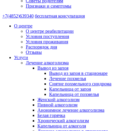
Советы родителям
Признаки и симптомы
+7(4852)639340
бесплатная консультация
О центре
О центре реабилитации
Условия поступления
Условия проживания
Распорядок дня
Отзывы
Услуги
Лечение алкоголизма
Вывод из запоя
Вывод из запоя в стационаре
Лечение похмелья
Снятие похмельного синдрома
Капельница от запоя
Капельница от похмелья
Женский алкоголизм
Пивной алкоголизм
Анонимное лечение алкоголизма
Белая горячка
Хронический алкоголизм
Капельница от алкоголя