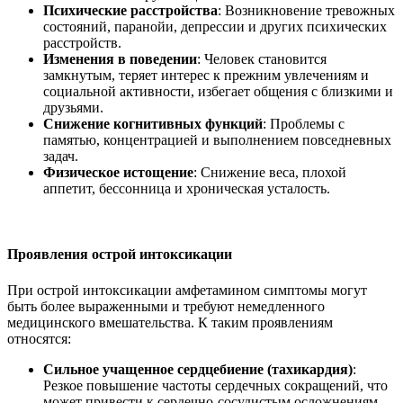
Психические расстройства
: Возникновение тревожных
состояний, паранойи, депрессии и других психических
расстройств.
Изменения в поведении
: Человек становится
замкнутым, теряет интерес к прежним увлечениям и
социальной активности, избегает общения с близкими и
друзьями.
Снижение когнитивных функций
: Проблемы с
памятью, концентрацией и выполнением повседневных
задач.
Физическое истощение
: Снижение веса, плохой
аппетит, бессонница и хроническая усталость.
Проявления острой интоксикации
При острой интоксикации амфетамином симптомы могут
быть более выраженными и требуют немедленного
медицинского вмешательства. К таким проявлениям
относятся:
Сильное учащенное сердцебиение (тахикардия)
:
Резкое повышение частоты сердечных сокращений, что
может привести к сердечно-сосудистым осложнениям.