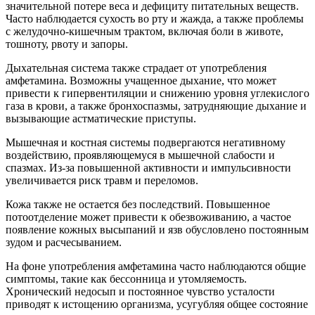
значительной потере веса и дефициту питательных веществ.
Часто наблюдается сухость во рту и жажда, а также проблемы
с желудочно-кишечным трактом, включая боли в животе,
тошноту, рвоту и запоры.
Дыхательная система также страдает от употребления
амфетамина. Возможны учащенное дыхание, что может
привести к гипервентиляции и снижению уровня углекислого
газа в крови, а также бронхоспазмы, затрудняющие дыхание и
вызывающие астматические приступы.
Мышечная и костная системы подвергаются негативному
воздействию, проявляющемуся в мышечной слабости и
спазмах. Из-за повышенной активности и импульсивности
увеличивается риск травм и переломов.
Кожа также не остается без последствий. Повышенное
потоотделение может привести к обезвоживанию, а частое
появление кожных высыпаний и язв обусловлено постоянным
зудом и расчесыванием.
На фоне употребления амфетамина часто наблюдаются общие
симптомы, такие как бессонница и утомляемость.
Хронический недосып и постоянное чувство усталости
приводят к истощению организма, усугубляя общее состояние