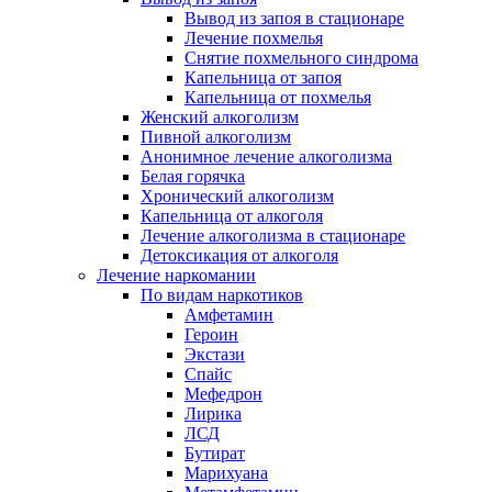
Вывод из запоя в стационаре
Лечение похмелья
Снятие похмельного синдрома
Капельница от запоя
Капельница от похмелья
Женский алкоголизм
Пивной алкоголизм
Анонимное лечение алкоголизма
Белая горячка
Хронический алкоголизм
Капельница от алкоголя
Лечение алкоголизма в стационаре
Детоксикация от алкоголя
Лечение наркомании
По видам наркотиков
Амфетамин
Героин
Экстази
Спайс
Мефедрон
Лирика
ЛСД
Бутират
Марихуана