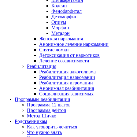
Метамфетамин
Кодеин
Фенобарбитал
Дезоморфин
Опиум
Морфин
Метадон
Женская наркомания
Анонимное лечение наркомании
Снятие ломки
Детоксикация от наркотиков
Лечение созависимости
Реабилитация
Реабилитация алкоголизма
Реабилитация наркомании
Реабилитация игромании
Анонимная реабилитация
Социализация зависимых
Программы реабилитации
Программа 12 шагов
Программа дейтоп
Метод Шичко
Родственникам
Как уговорить лечиться
Что нужно знать