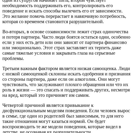
один из супругов начинает пить, второй чувствует
необходимость поддерживать его, контролировать его
поведение и искать способы вылечить его от зависимости.
Это желание помочь перерастает в навязчивую потребность,
которая со временем становится разрушительной.
Во-вторых, в основе созависимости лежит страх одиночества
и потеря партнера. Часто люди боятся остаться одни, особенно
если у них есть дети или они зависят от партнера финансово
или эмоционально. Этот страх заставляет их терпеть даже
самые тяжелые условия и закрывать глаза на серьезные
проблемы.
Третьим важным фактором является низкая самооценка. Люди
с низкой самооценкой склонны искать одобрения и признания
со стороны партнера, даже если он алкоголик. Они могут
чувствовать, что заслуживают плохого обращения или что их
роль в жизни — это спасать и поддерживать других, несмотря
на вред, который это причиняет им самим.
Четвертой причиной является привыкание к
дисфункциональным моделям поведения. Если человек вырос
в семье, где один из родителей был зависимым, то для него
такие отношения могут казаться нормой. Он будет
воспроизводить те же модели поведения, которые видел в
детстве, не осознавая их разрушительности.