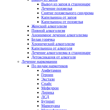
Вывод из запоя в стационаре
Лечение похмелья
Снятие похмельного синдрома
Капельница от запоя
Капельница от похмелья
Женский алкоголизм
Пивной алкоголизм
Анонимное лечение алкоголизма
Белая горячка
Хронический алкоголизм
Капельница от алкоголя
Лечение алкоголизма в стационаре
Детоксикация от алкоголя
Лечение наркомании
По видам наркотиков
Амфетамин
Героин
Экстази
Спайс
Мефедрон
Лирика
ЛСД
Бутират
Марихуана