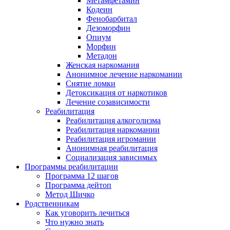
Метамфетамин
Кодеин
Фенобарбитал
Дезоморфин
Опиум
Морфин
Метадон
Женская наркомания
Анонимное лечение наркомании
Снятие ломки
Детоксикация от наркотиков
Лечение созависимости
Реабилитация
Реабилитация алкоголизма
Реабилитация наркомании
Реабилитация игромании
Анонимная реабилитация
Социализация зависимых
Программы реабилитации
Программа 12 шагов
Программа дейтоп
Метод Шичко
Родственникам
Как уговорить лечиться
Что нужно знать