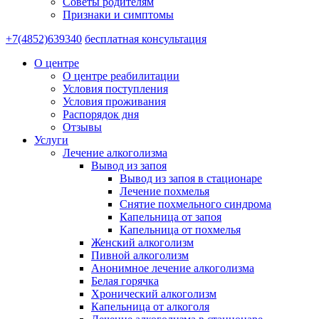
Советы родителям
Признаки и симптомы
+7(4852)639340
бесплатная консультация
О центре
О центре реабилитации
Условия поступления
Условия проживания
Распорядок дня
Отзывы
Услуги
Лечение алкоголизма
Вывод из запоя
Вывод из запоя в стационаре
Лечение похмелья
Снятие похмельного синдрома
Капельница от запоя
Капельница от похмелья
Женский алкоголизм
Пивной алкоголизм
Анонимное лечение алкоголизма
Белая горячка
Хронический алкоголизм
Капельница от алкоголя