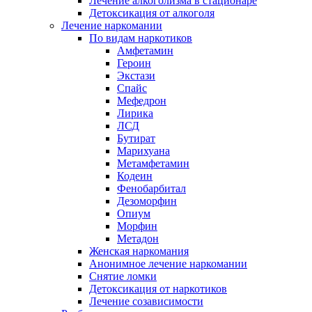
Лечение алкоголизма в стационаре
Детоксикация от алкоголя
Лечение наркомании
По видам наркотиков
Амфетамин
Героин
Экстази
Спайс
Мефедрон
Лирика
ЛСД
Бутират
Марихуана
Метамфетамин
Кодеин
Фенобарбитал
Дезоморфин
Опиум
Морфин
Метадон
Женская наркомания
Анонимное лечение наркомании
Снятие ломки
Детоксикация от наркотиков
Лечение созависимости