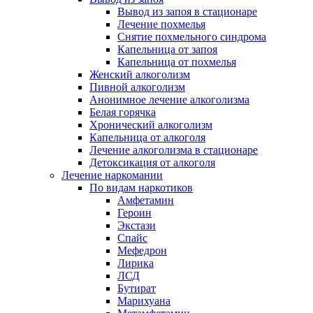
Вывод из запоя в стационаре
Лечение похмелья
Снятие похмельного синдрома
Капельница от запоя
Капельница от похмелья
Женский алкоголизм
Пивной алкоголизм
Анонимное лечение алкоголизма
Белая горячка
Хронический алкоголизм
Капельница от алкоголя
Лечение алкоголизма в стационаре
Детоксикация от алкоголя
Лечение наркомании
По видам наркотиков
Амфетамин
Героин
Экстази
Спайс
Мефедрон
Лирика
ЛСД
Бутират
Марихуана