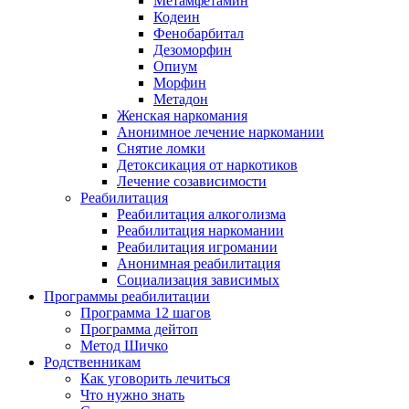
Метамфетамин
Кодеин
Фенобарбитал
Дезоморфин
Опиум
Морфин
Метадон
Женская наркомания
Анонимное лечение наркомании
Снятие ломки
Детоксикация от наркотиков
Лечение созависимости
Реабилитация
Реабилитация алкоголизма
Реабилитация наркомании
Реабилитация игромании
Анонимная реабилитация
Социализация зависимых
Программы реабилитации
Программа 12 шагов
Программа дейтоп
Метод Шичко
Родственникам
Как уговорить лечиться
Что нужно знать