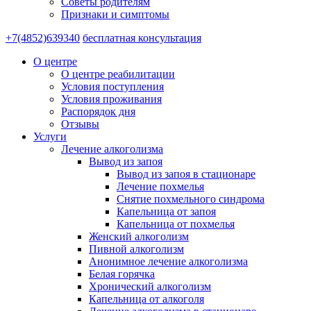
Советы родителям
Признаки и симптомы
+7(4852)639340
бесплатная консультация
О центре
О центре реабилитации
Условия поступления
Условия проживания
Распорядок дня
Отзывы
Услуги
Лечение алкоголизма
Вывод из запоя
Вывод из запоя в стационаре
Лечение похмелья
Снятие похмельного синдрома
Капельница от запоя
Капельница от похмелья
Женский алкоголизм
Пивной алкоголизм
Анонимное лечение алкоголизма
Белая горячка
Хронический алкоголизм
Капельница от алкоголя