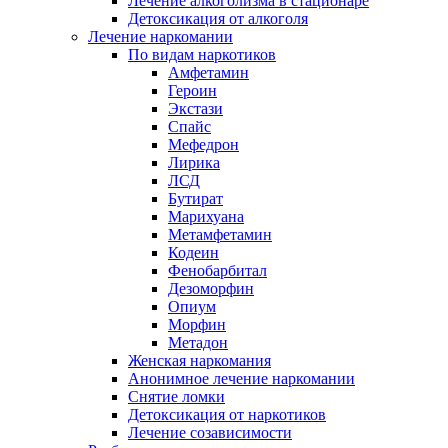
Лечение алкоголизма в стационаре
Детоксикация от алкоголя
Лечение наркомании
По видам наркотиков
Амфетамин
Героин
Экстази
Спайс
Мефедрон
Лирика
ЛСД
Бутират
Марихуана
Метамфетамин
Кодеин
Фенобарбитал
Дезоморфин
Опиум
Морфин
Метадон
Женская наркомания
Анонимное лечение наркомании
Снятие ломки
Детоксикация от наркотиков
Лечение созависимости