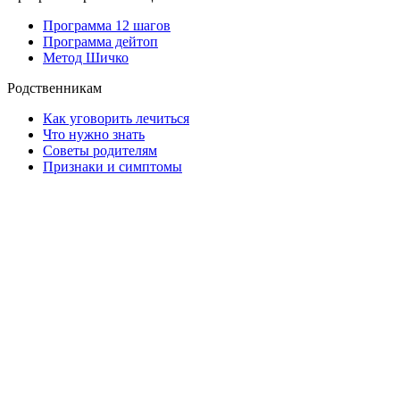
Программа 12 шагов
Программа дейтоп
Метод Шичко
Родственникам
Как уговорить лечиться
Что нужно знать
Советы родителям
Признаки и симптомы
ООО «Клиника Ценность жизни»
ОГРН – 1247600006576
Адрес клиники:
150067, Россия, г. Ярославль, ул. Сахарова, зд. 12
Адрес ребцентра:
г. Ярославль, ул. Сахарова, д.12, 2 этаж.
Адрес филиала:
г. Ярославль, ул. Песочная, д. 55Б
Регистрационный номер лицензии: Л041-01132-76/03989830;